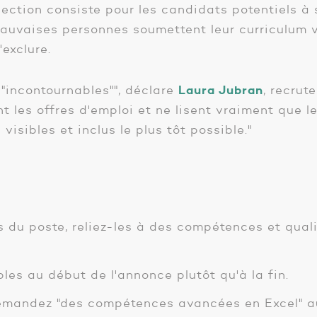
ction consiste pour les candidats potentiels à s
mauvaises personnes soumettent leur curriculum v
'exclure.
 "incontournables"", déclare
L
aura Jubran
, recrut
t les offres d'emploi et ne lisent vraiment que le 
isibles et inclus le plus tôt possible."
es du poste, reliez-les à des compétences et quali
es au début de l'annonce plutôt qu'à la fin.
 demandez "des compétences avancées en Excel" a