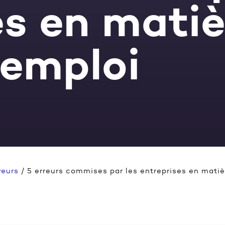
es en matiè
'emploi
eurs
/
5 erreurs commises par les entreprises en matiè