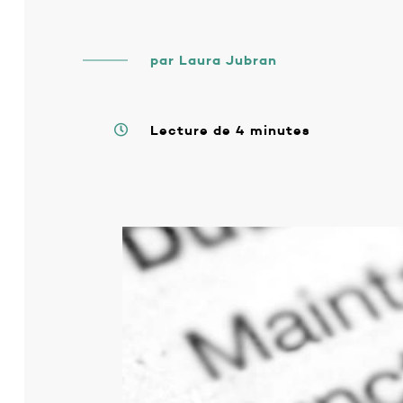
par Laura Jubran
Lecture de 4 minutes