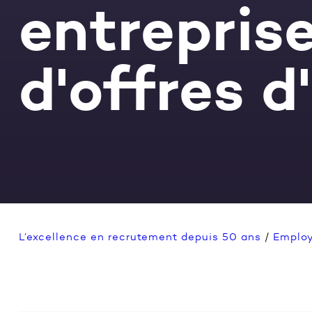
entrepris
d'offres d
L’excellence en recrutement depuis 50 ans
/
Employ