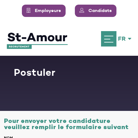
Employeurs
Candidats
FR
Postuler
Pour envoyer votre candidature
veuillez remplir le formulaire suivant
NOM