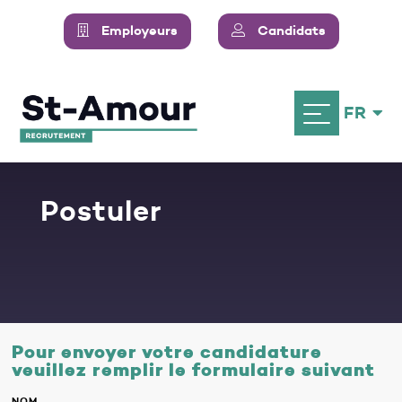
Employeurs
Candidats
FR
Postuler
Pour envoyer votre candidature
veuillez remplir le formulaire suivant
NOM