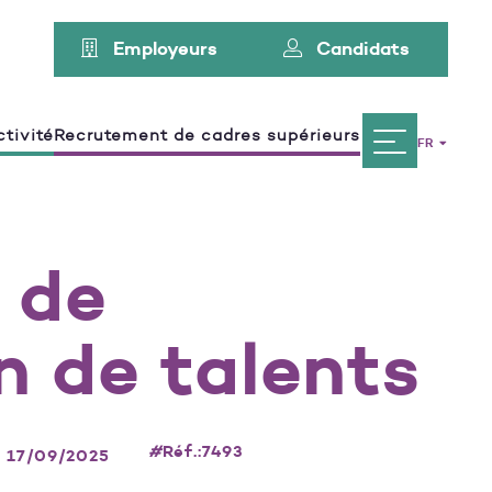
Employeurs
Candidats
tivité
Recrutement de cadres supérieurs
FR
 de
on de talents
#
Réf.:7493
: 17/09/2025