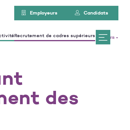
Employeurs
Candidats
tivité
Recrutement de cadres supérieurs
FR
ant
ment des