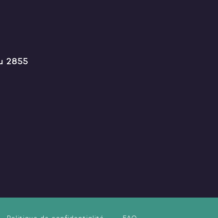
u 2855
Politique de confidentialité
FAQ
-