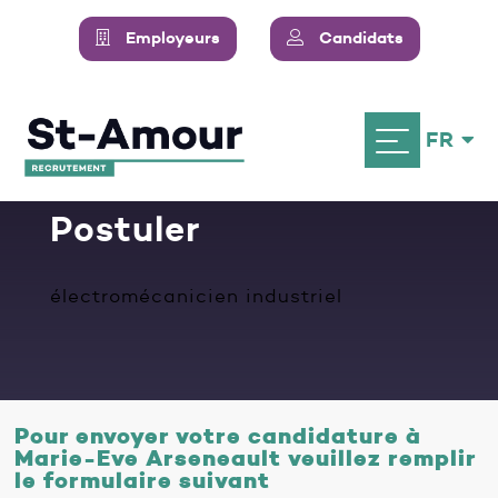
Employeurs
Candidats
FR
Postuler
électromécanicien industriel
Pour envoyer votre candidature à
Marie-Eve Arseneault veuillez remplir
le formulaire suivant